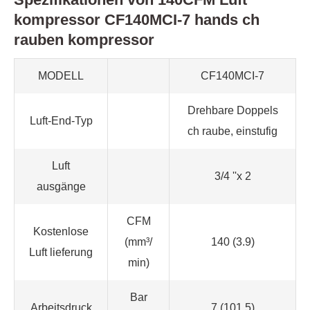
kompressor CF140MCI-7 hands ch
rauben kompressor
MODELL
CF140MCI-7
Drehbare Doppels
Luft-End-Typ
ch raube, einstufig
Luft
3/4 ''x 2
ausgänge
CFM
Kostenlose
(mm³/
140 (3.9)
Luft lieferung
min)
Bar
Arbeitsdruck
7 (101.5)