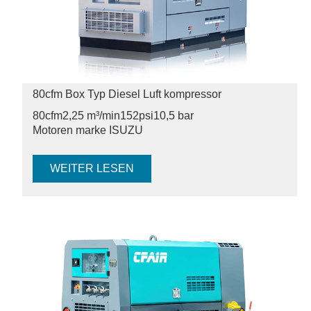
80cfm Box Typ Diesel Luft kompressor
80cfm
2,25 m³/min
152psi
10,5 bar
Motoren marke ISUZU
WEITER LESEN