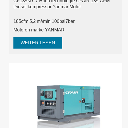
CF185MY-7 Hoch technologie CFAIR 185 CFM
Diesel kompressor Yanmar Motor
185cfm 5,2 m³/min 100psi
7bar
Motoren marke YANMAR
WEITER LESEN