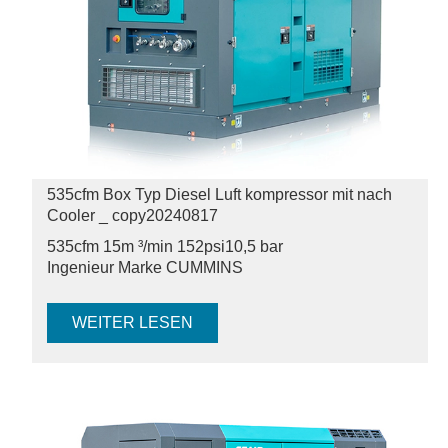
535cfm Box Typ Diesel Luft kompressor mit nach
Cooler _ copy20240817
535cfm 15m ³/min 152psi
10,5 bar
Ingenieur Marke CUMMINS
WEITER LESEN