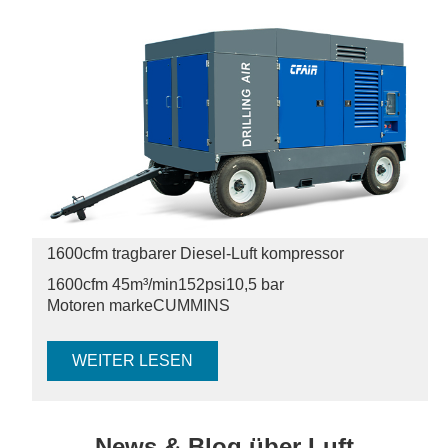
1600cfm tragbarer Diesel-Luft kompressor
1600cfm 45m³/min
152psi
10,5 bar
Motoren marke
CUMMINS
WEITER LESEN
News & Blog über Luft