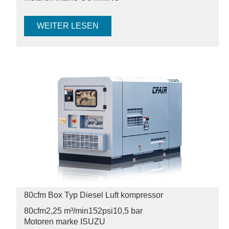
WEITER LESEN
80cfm Box Typ Diesel Luft kompressor
80cfm
2,25 m³/min
152psi
10,5 bar
Motoren marke ISUZU