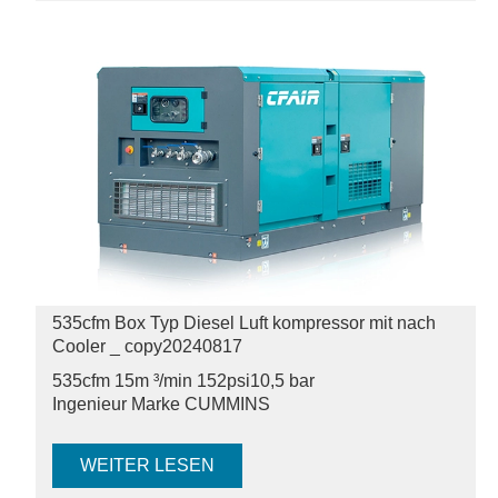
535cfm Box Typ Diesel Luft kompressor mit nach
Cooler _ copy20240817
535cfm 15m ³/min 152psi
10,5 bar
Ingenieur Marke CUMMINS
WEITER LESEN